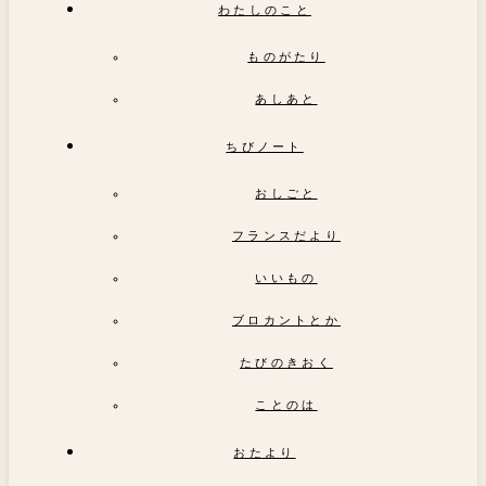
わたしのこと
ものがたり
あしあと
ちびノート
おしごと
フランスだより
いいもの
ブロカントとか
たびのきおく
ことのは
おたより