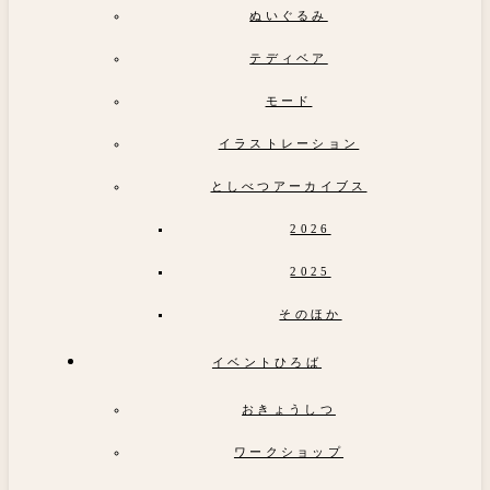
ぬいぐるみ
テディベア
モード
イラストレーション
としべつアーカイブス
2026
2025
そのほか
イベントひろば
おきょうしつ
ワークショップ