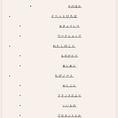
そのほか
イベントひろば
おきょうしつ
ワークショップ
わたしのこと
ものがたり
あしあと
ちびノート
おしごと
フランスだより
いいもの
ブロカントとか