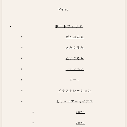
Menu
ポートフォリオ
ぜんぶみる
あみぐるみ
ぬいぐるみ
テディベア
モード
イラストレーション
としべつアーカイブス
2026
2025