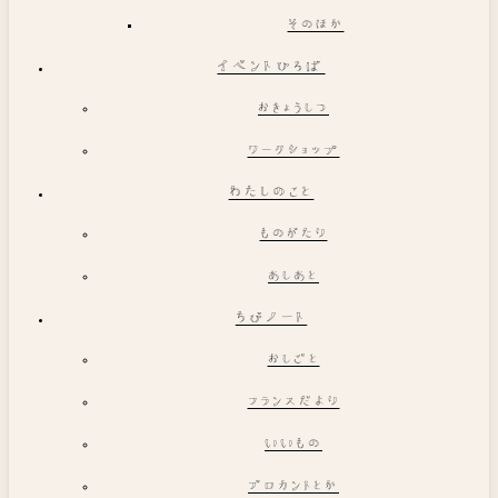
そのほか
イベントひろば
おきょうしつ
ワークショップ
わたしのこと
ものがたり
あしあと
ちびノート
おしごと
フランスだより
いいもの
ブロカントとか