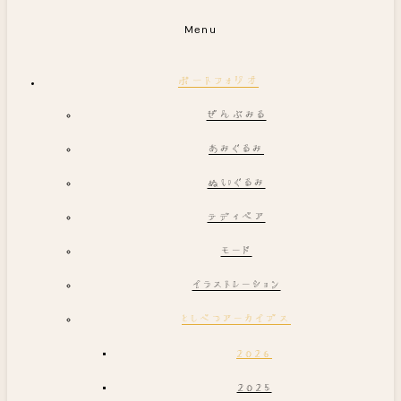
Menu
ポートフォリオ
ぜんぶみる
あみぐるみ
ぬいぐるみ
テディベア
モード
イラストレーション
としべつアーカイブス
2026
2025