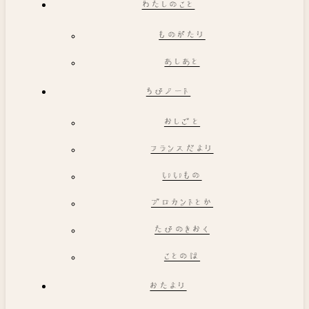
わたしのこと
ものがたり
あしあと
ちびノート
おしごと
フランスだより
いいもの
ブロカントとか
たびのきおく
ことのは
おたより