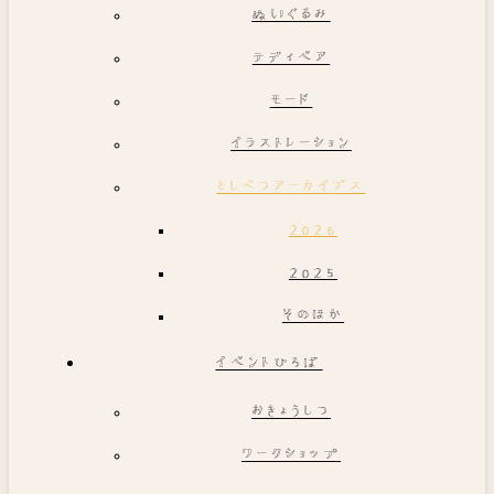
ぬいぐるみ
テディベア
モード
イラストレーション
としべつアーカイブス
2026
2025
そのほか
イベントひろば
おきょうしつ
ワークショップ