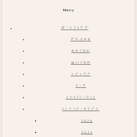
Menu
ポートフォリオ
ぜんぶみる
あみぐるみ
ぬいぐるみ
テディベア
モード
イラストレーション
としべつアーカイブス
2026
2025