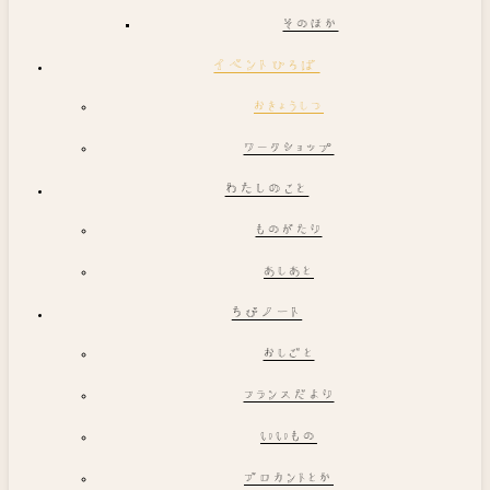
そのほか
イベントひろば
おきょうしつ
ワークショップ
わたしのこと
ものがたり
あしあと
ちびノート
おしごと
フランスだより
いいもの
ブロカントとか