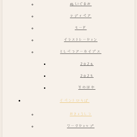
ぬいぐるみ
テディベア
モード
イラストレーション
としべつアーカイブス
2026
2025
そのほか
イベントひろば
おきょうしつ
ワークショップ