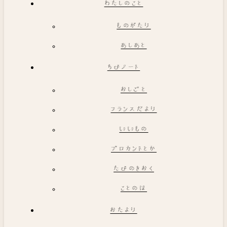
わたしのこと
ものがたり
あしあと
ちびノート
おしごと
フランスだより
いいもの
ブロカントとか
たびのきおく
ことのは
おたより