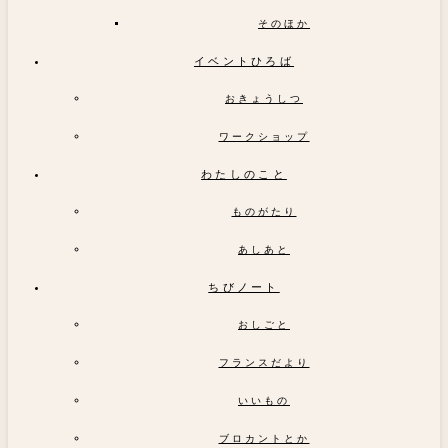
そのほか
イベントひろば
おきょうしつ
ワークショップ
わたしのこと
ものがたり
あしあと
ちびノート
おしごと
フランスだより
いいもの
ブロカントとか