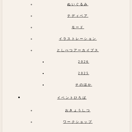
ぬいぐるみ
テディベア
モード
イラストレーション
としべつアーカイブス
2026
2025
そのほか
イベントひろば
おきょうしつ
ワークショップ