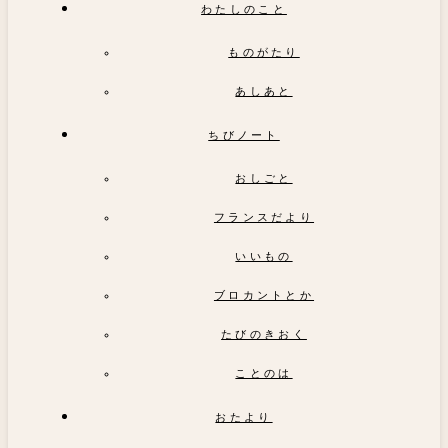
わたしのこと
ものがたり
あしあと
ちびノート
おしごと
フランスだより
いいもの
ブロカントとか
たびのきおく
ことのは
おたより