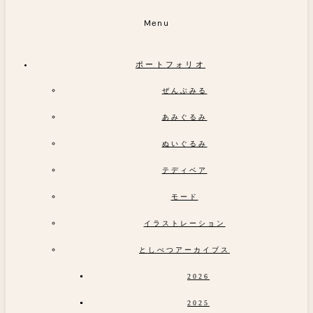
Menu
ポートフォリオ
ぜんぶみる
あみぐるみ
ぬいぐるみ
テディベア
モード
イラストレーション
としべつアーカイブス
2026
2025