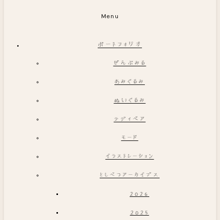
Menu
ポートフォリオ
ぜんぶみる
あみぐるみ
ぬいぐるみ
テディベア
モード
イラストレーション
としべつアーカイブス
2026
2025