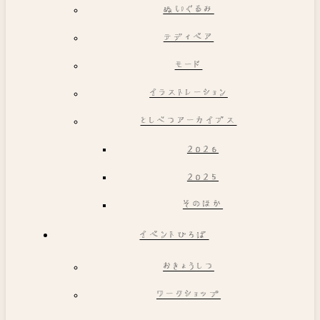
ぬいぐるみ
テディベア
モード
イラストレーション
としべつアーカイブス
2026
2025
そのほか
イベントひろば
おきょうしつ
ワークショップ