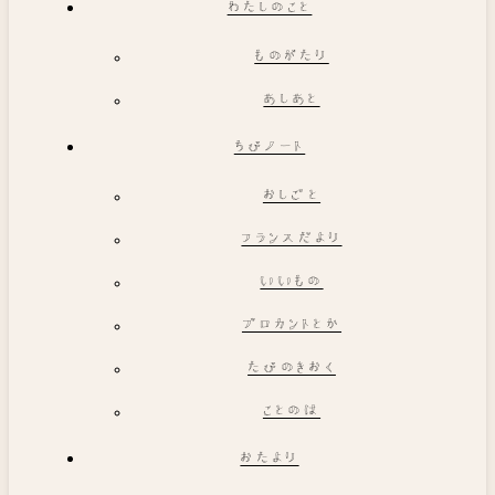
わたしのこと
ものがたり
あしあと
ちびノート
おしごと
フランスだより
いいもの
ブロカントとか
たびのきおく
ことのは
おたより