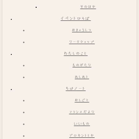
そのほか
イベントひろば
おきょうしつ
ワークショップ
わたしのこと
ものがたり
あしあと
ちびノート
おしごと
フランスだより
いいもの
ブロカントとか