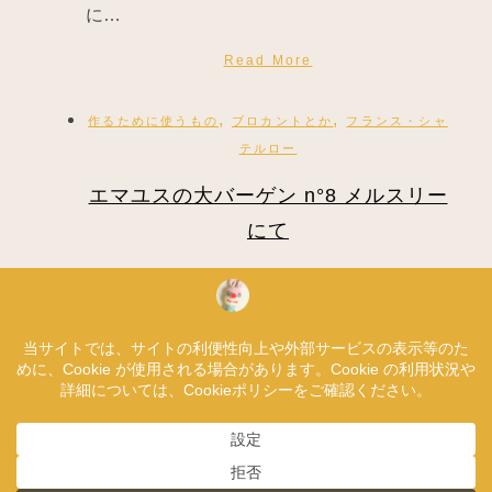
に…
Read More
,
,
作るために使うもの
ブロカントとか
フランス・シャ
テルロー
エマユスの大バーゲン n°8 メルスリー
にて
2010年11月6日
エマユスのブラドゥリーでの掘り出しもの、
第8弾。 ブラドゥリーの最終日には、エク
ス…
Read More
1993 © ChibiRu