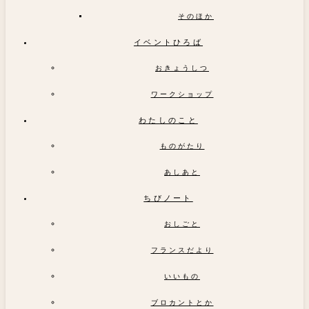
そのほか
イベントひろば
おきょうしつ
ワークショップ
わたしのこと
ものがたり
あしあと
ちびノート
おしごと
フランスだより
いいもの
ブロカントとか