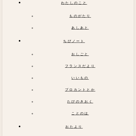
わたしのこと
ものがたり
あしあと
ちびノート
おしごと
フランスだより
いいもの
ブロカントとか
たびのきおく
ことのは
おたより