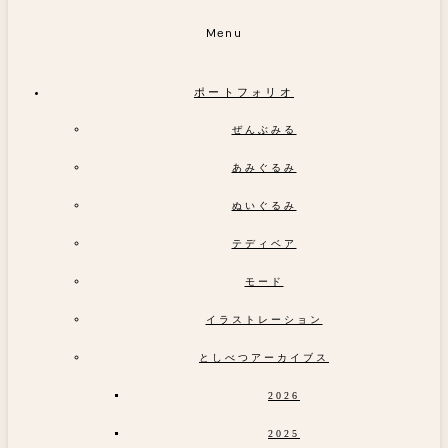
Menu
ポートフォリオ
ぜんぶみる
あみぐるみ
ぬいぐるみ
テディベア
モード
イラストレーション
としべつアーカイブス
2026
2025