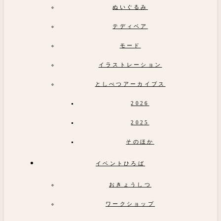
ぬいぐるみ
テディベア
モード
イラストレーション
としべつアーカイブス
2026
2025
そのほか
イベントひろば
おきょうしつ
ワークショップ