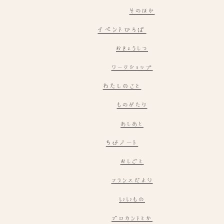
そのほか
イベントひろば
おきょうしつ
ワークショップ
わたしのこと
ものがたり
あしあと
ちびノート
おしごと
フランスだより
いいもの
ブロカントとか