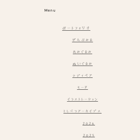
Menu
ポートフォリオ
ぜんぶみる
あみぐるみ
ぬいぐるみ
テディベア
モード
イラストレーション
としべつアーカイブス
2026
2025