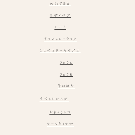
ぬいぐるみ
テディベア
モード
イラストレーション
としべつアーカイブス
2026
2025
そのほか
イベントひろば
おきょうしつ
ワークショップ