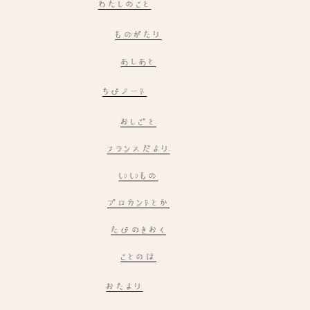
わたしのこと
ものがたり
あしあと
ちびノート
おしごと
フランスだより
いいもの
ブロカントとか
たびのきおく
ことのは
おたより