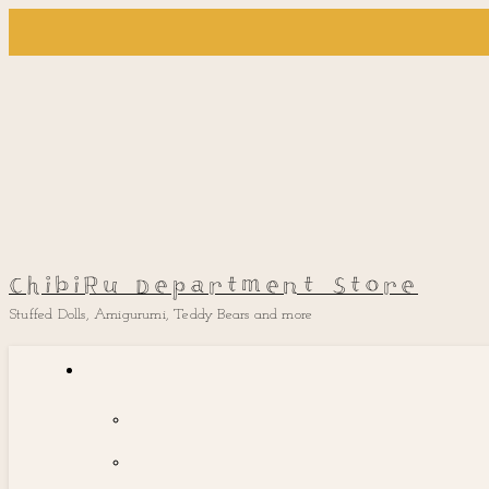
ChibiRu Department Store
Stuffed Dolls, Amigurumi, Teddy Bears and more