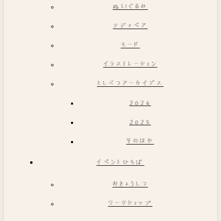
ぬいぐるみ
テディベア
モード
イラストレーション
としべつアーカイブス
2026
2025
そのほか
イベントひろば
おきょうしつ
ワークショップ