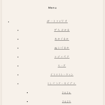
Menu
ポートフォリオ
ぜんぶみる
あみぐるみ
ぬいぐるみ
テディベア
モード
イラストレーション
としべつアーカイブス
2026
2025