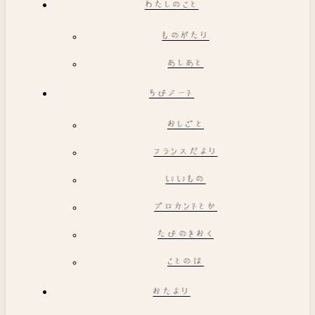
わたしのこと
ものがたり
あしあと
ちびノート
おしごと
フランスだより
いいもの
ブロカントとか
たびのきおく
ことのは
おたより