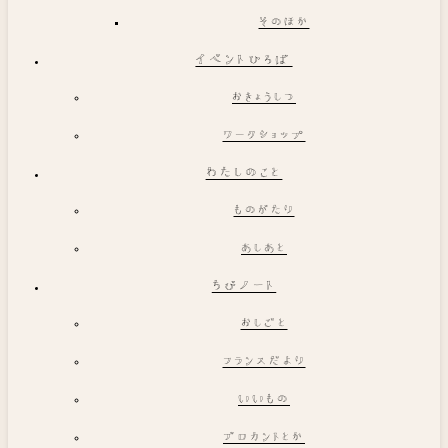
そのほか
イベントひろば
おきょうしつ
ワークショップ
わたしのこと
ものがたり
あしあと
ちびノート
おしごと
フランスだより
いいもの
ブロカントとか