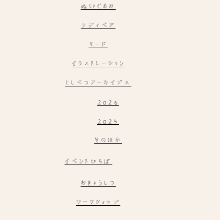
ぬいぐるみ
テディベア
モード
イラストレーション
としべつアーカイブス
2026
2025
そのほか
イベントひろば
おきょうしつ
ワークショップ