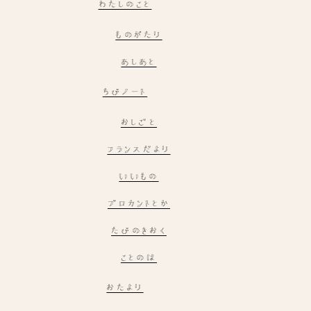
わたしのこと
ものがたり
あしあと
ちびノート
おしごと
フランスだより
いいもの
ブロカントとか
たびのきおく
ことのは
おたより