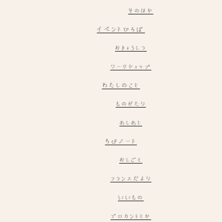
そのほか
イベントひろば
おきょうしつ
ワークショップ
わたしのこと
ものがたり
あしあと
ちびノート
おしごと
フランスだより
いいもの
ブロカントとか