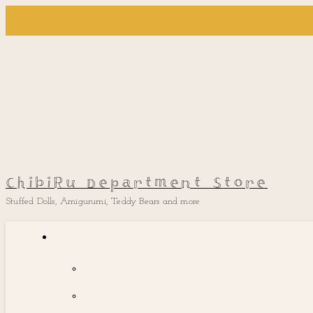
ChibiRu Department Store
Stuffed Dolls, Amigurumi, Teddy Bears and more