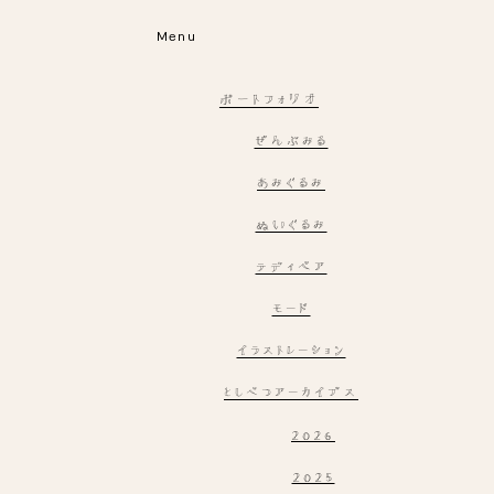
Menu
ポートフォリオ
ぜんぶみる
あみぐるみ
ぬいぐるみ
テディベア
モード
イラストレーション
としべつアーカイブス
2026
2025