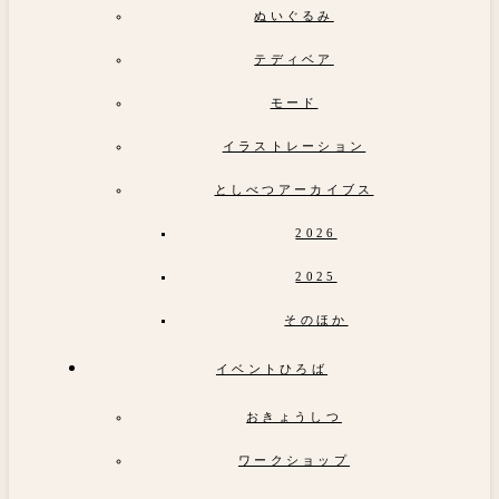
ぬいぐるみ
テディベア
モード
イラストレーション
としべつアーカイブス
2026
2025
そのほか
イベントひろば
おきょうしつ
ワークショップ