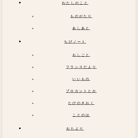
わたしのこと
ものがたり
あしあと
ちびノート
おしごと
フランスだより
いいもの
ブロカントとか
たびのきおく
ことのは
おたより