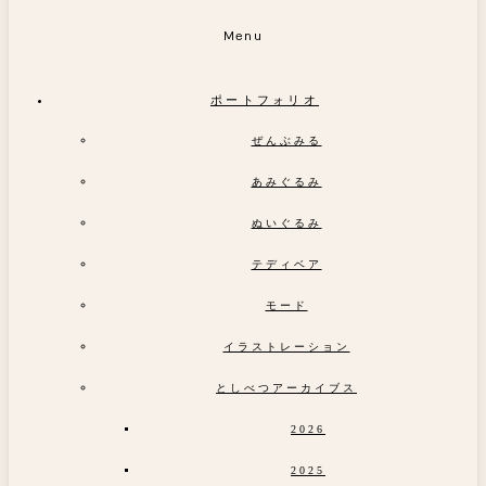
Menu
ポートフォリオ
ぜんぶみる
あみぐるみ
ぬいぐるみ
テディベア
モード
イラストレーション
としべつアーカイブス
2026
2025