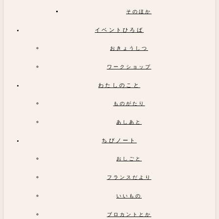
そのほか
イベントひろば
おきょうしつ
ワークショップ
わたしのこと
ものがたり
あしあと
ちびノート
おしごと
フランスだより
いいもの
ブロカントとか