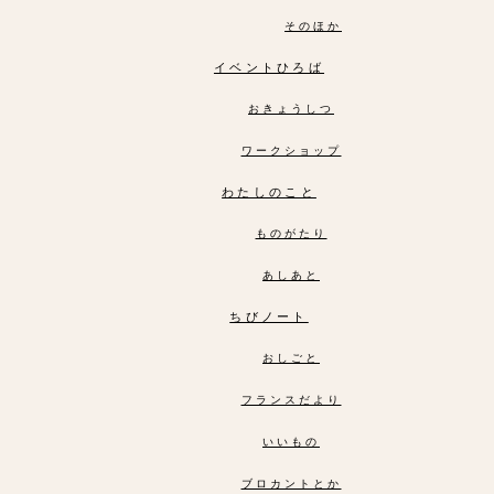
そのほか
イベントひろば
おきょうしつ
ワークショップ
わたしのこと
ものがたり
あしあと
ちびノート
おしごと
フランスだより
いいもの
ブロカントとか