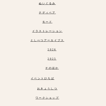
ぬいぐるみ
テディベア
モード
イラストレーション
としべつアーカイブス
2026
2025
そのほか
イベントひろば
おきょうしつ
ワークショップ