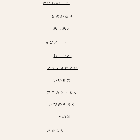
わたしのこと
ものがたり
あしあと
ちびノート
おしごと
フランスだより
いいもの
ブロカントとか
たびのきおく
ことのは
おたより