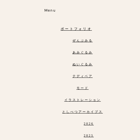
Menu
ポートフォリオ
ぜんぶみる
あみぐるみ
ぬいぐるみ
テディベア
モード
イラストレーション
としべつアーカイブス
2026
2025