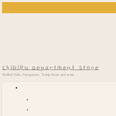
ChibiRu Department Store
Stuffed Dolls, Amigurumi, Teddy Bears and more