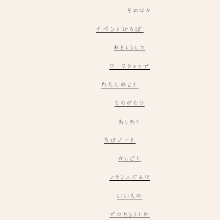
そのほか
イベントひろば
おきょうしつ
ワークショップ
わたしのこと
ものがたり
あしあと
ちびノート
おしごと
フランスだより
いいもの
ブロカントとか