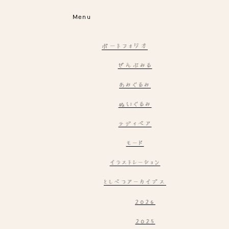
Menu
ポートフォリオ
ぜんぶみる
あみぐるみ
ぬいぐるみ
テディベア
モード
イラストレーション
としべつアーカイブス
2026
2025