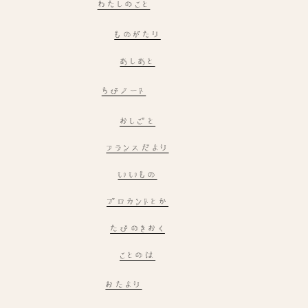
わたしのこと
ものがたり
あしあと
ちびノート
おしごと
フランスだより
いいもの
ブロカントとか
たびのきおく
ことのは
おたより