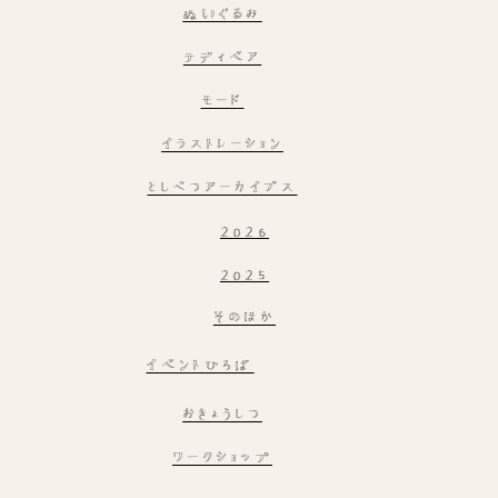
ぬいぐるみ
テディベア
モード
イラストレーション
としべつアーカイブス
2026
2025
そのほか
イベントひろば
おきょうしつ
ワークショップ