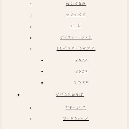
ぬいぐるみ
テディベア
モード
イラストレーション
としべつアーカイブス
2026
2025
そのほか
イベントひろば
おきょうしつ
ワークショップ