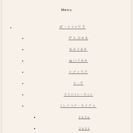
Menu
ポートフォリオ
ぜんぶみる
あみぐるみ
ぬいぐるみ
テディベア
モード
イラストレーション
としべつアーカイブス
2026
2025