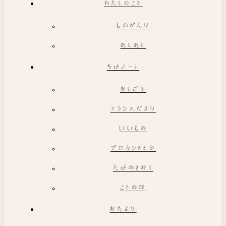
わたしのこと
ものがたり
あしあと
ちびノート
おしごと
フランスだより
いいもの
ブロカントとか
たびのきおく
ことのは
おたより