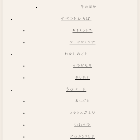
そのほか
イベントひろば
おきょうしつ
ワークショップ
わたしのこと
ものがたり
あしあと
ちびノート
おしごと
フランスだより
いいもの
ブロカントとか