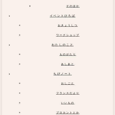
そのほか
イベントひろば
おきょうしつ
ワークショップ
わたしのこと
ものがたり
あしあと
ちびノート
おしごと
フランスだより
いいもの
ブロカントとか