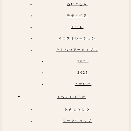
ぬいぐるみ
テディベア
モード
イラストレーション
としべつアーカイブス
2026
2025
そのほか
イベントひろば
おきょうしつ
ワークショップ