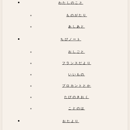
わたしのこと
ものがたり
あしあと
ちびノート
おしごと
フランスだより
いいもの
ブロカントとか
たびのきおく
ことのは
おたより