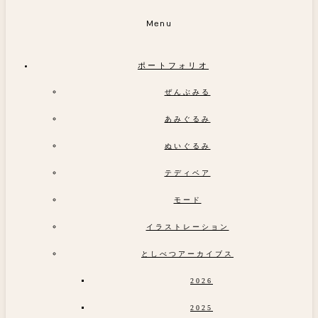
Menu
ポートフォリオ
ぜんぶみる
あみぐるみ
ぬいぐるみ
テディベア
モード
イラストレーション
としべつアーカイブス
2026
2025