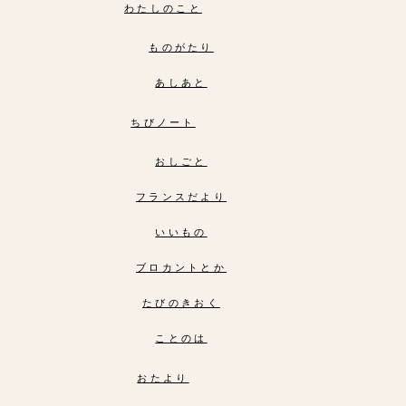
わたしのこと
ものがたり
あしあと
ちびノート
おしごと
フランスだより
いいもの
ブロカントとか
たびのきおく
ことのは
おたより