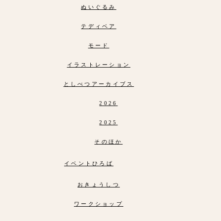
ぬいぐるみ
テディベア
モード
イラストレーション
としべつアーカイブス
2026
2025
そのほか
イベントひろば
おきょうしつ
ワークショップ