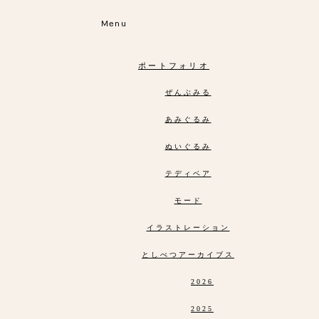
Menu
ポートフォリオ
ぜんぶみる
あみぐるみ
ぬいぐるみ
テディベア
モード
イラストレーション
としべつアーカイブス
2026
2025