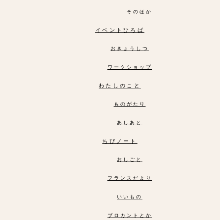
そのほか
イベントひろば
おきょうしつ
ワークショップ
わたしのこと
ものがたり
あしあと
ちびノート
おしごと
フランスだより
いいもの
ブロカントとか