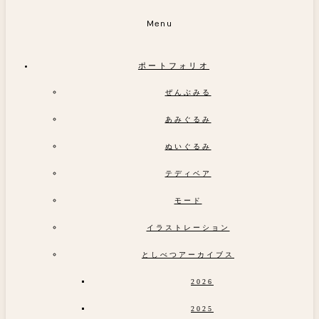
Menu
ポートフォリオ
ぜんぶみる
あみぐるみ
ぬいぐるみ
テディベア
モード
イラストレーション
としべつアーカイブス
2026
2025