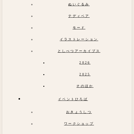
ぬいぐるみ
テディベア
モード
イラストレーション
としべつアーカイブス
2026
2025
そのほか
イベントひろば
おきょうしつ
ワークショップ