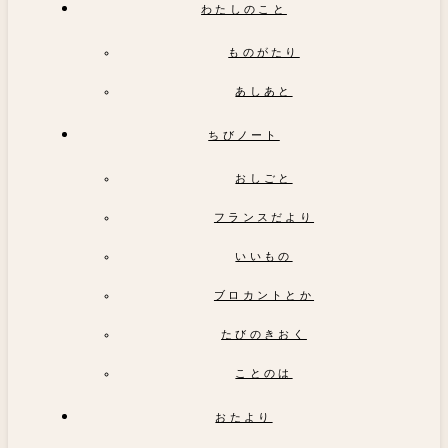
わたしのこと
ものがたり
あしあと
ちびノート
おしごと
フランスだより
いいもの
ブロカントとか
たびのきおく
ことのは
おたより