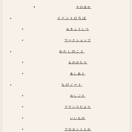
そのほか
イベントひろば
おきょうしつ
ワークショップ
わたしのこと
ものがたり
あしあと
ちびノート
おしごと
フランスだより
いいもの
ブロカントとか