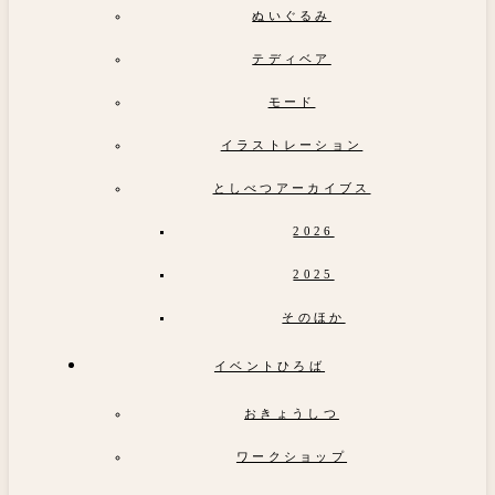
ぬいぐるみ
テディベア
モード
イラストレーション
としべつアーカイブス
2026
2025
そのほか
イベントひろば
おきょうしつ
ワークショップ