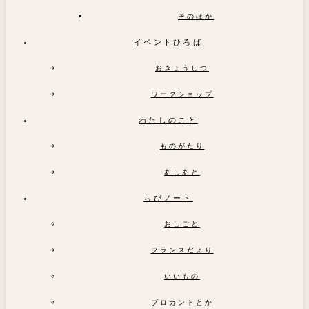
そのほか
イベントひろば
おきょうしつ
ワークショップ
わたしのこと
ものがたり
あしあと
ちびノート
おしごと
フランスだより
いいもの
ブロカントとか