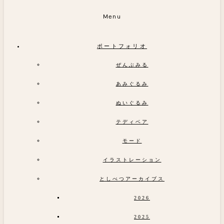
Menu
ポートフォリオ
ぜんぶみる
あみぐるみ
ぬいぐるみ
テディベア
モード
イラストレーション
としべつアーカイブス
2026
2025