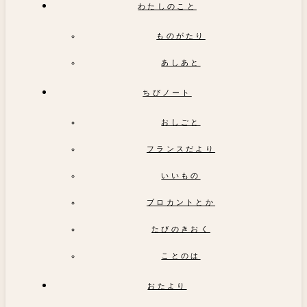
わたしのこと
ものがたり
あしあと
ちびノート
おしごと
フランスだより
いいもの
ブロカントとか
たびのきおく
ことのは
おたより