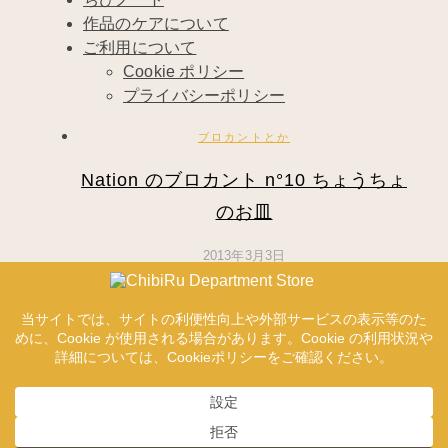
作品のケアについて
ご利用について
Cookie ポリシー
プライバシーポリシー
ブロカントとか
Nation のブロカント n°10 ちょうちょ
のお皿
2013年3月3日
わたしは生きている虫は大嫌いですが、リア
ルに描かれた虫は大好き。 小さい頃も今で
も…
Read More
1993 © ChibiRu