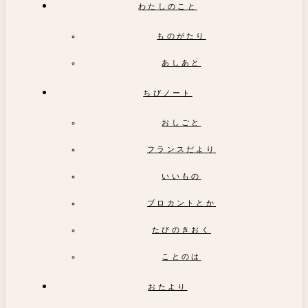
わたしのこと
ものがたり
あしあと
ちびノート
おしごと
フランスだより
いいもの
ブロカントとか
たびのきおく
ことのは
おたより