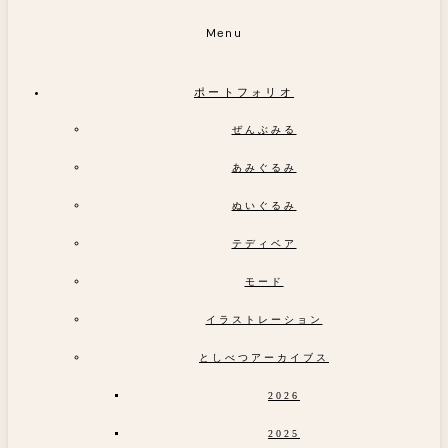
Menu
ポートフォリオ
ぜんぶみる
あみぐるみ
ぬいぐるみ
テディベア
モード
イラストレーション
としべつアーカイブス
2026
2025