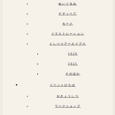
ぬいぐるみ
テディベア
モード
イラストレーション
としべつアーカイブス
2026
2025
そのほか
イベントひろば
おきょうしつ
ワークショップ