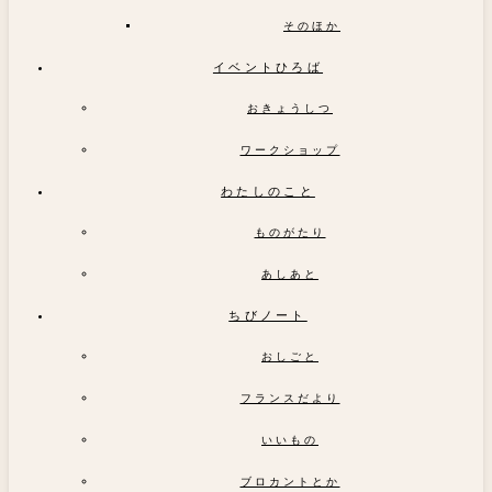
そのほか
イベントひろば
おきょうしつ
ワークショップ
わたしのこと
ものがたり
あしあと
ちびノート
おしごと
フランスだより
いいもの
ブロカントとか