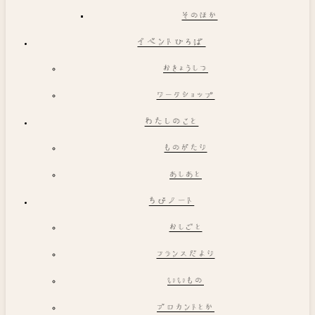
そのほか
イベントひろば
おきょうしつ
ワークショップ
わたしのこと
ものがたり
あしあと
ちびノート
おしごと
フランスだより
いいもの
ブロカントとか