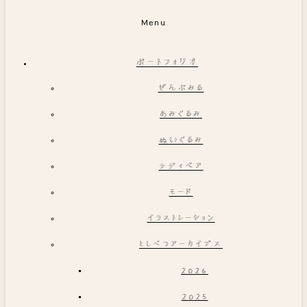
Menu
ポートフォリオ
ぜんぶみる
あみぐるみ
ぬいぐるみ
テディベア
モード
イラストレーション
としべつアーカイブス
2026
2025