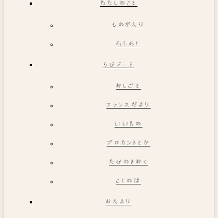
わたしのこと
ものがたり
あしあと
ちびノート
おしごと
フランスだより
いいもの
ブロカントとか
たびのきおく
ことのは
おたより