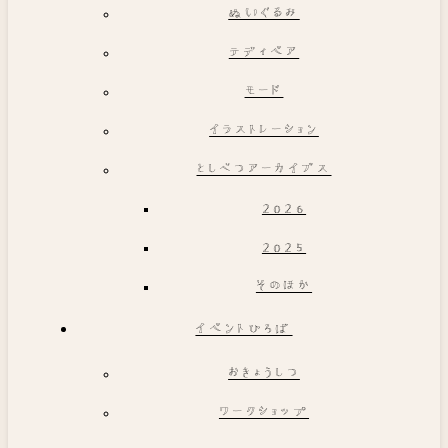
ぬいぐるみ
テディベア
モード
イラストレーション
としべつアーカイブス
2026
2025
そのほか
イベントひろば
おきょうしつ
ワークショップ