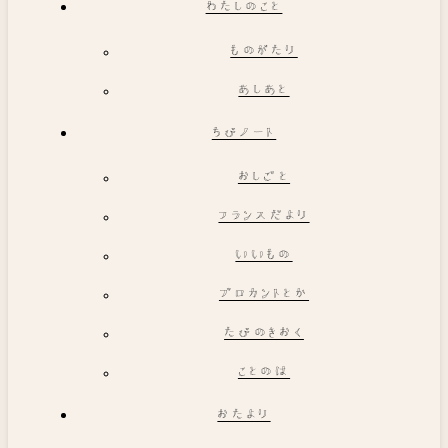
わたしのこと
ものがたり
あしあと
ちびノート
おしごと
フランスだより
いいもの
ブロカントとか
たびのきおく
ことのは
おたより