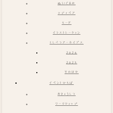
ぬいぐるみ
テディベア
モード
イラストレーション
としべつアーカイブス
2026
2025
そのほか
イベントひろば
おきょうしつ
ワークショップ