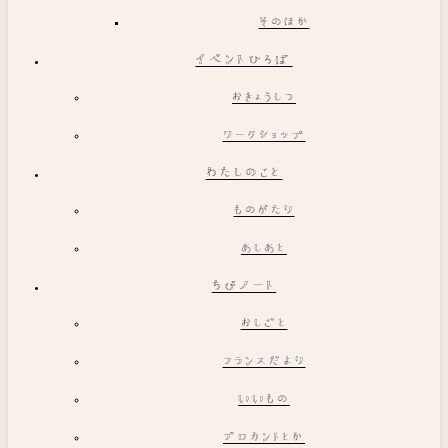
そのほか
イベントひろば
おきょうしつ
ワークショップ
わたしのこと
ものがたり
あしあと
ちびノート
おしごと
フランスだより
いいもの
ブロカントとか