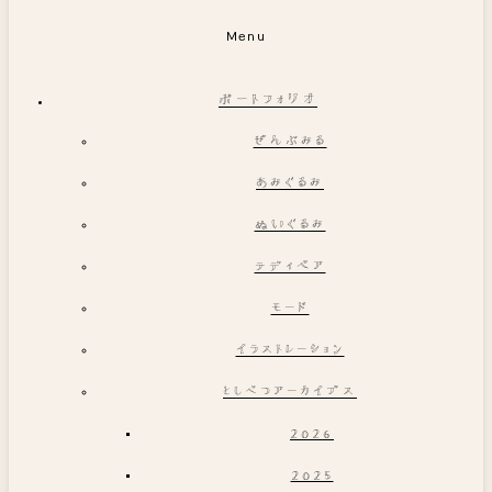
Menu
ポートフォリオ
ぜんぶみる
あみぐるみ
ぬいぐるみ
テディベア
モード
イラストレーション
としべつアーカイブス
2026
2025