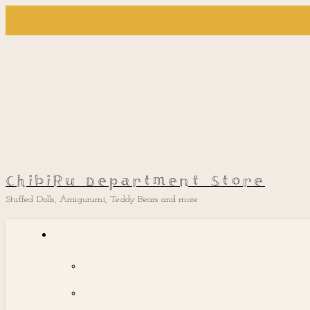
ChibiRu Department Store
Stuffed Dolls, Amigurumi, Teddy Bears and more