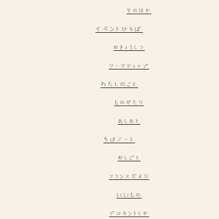
そのほか
イベントひろば
おきょうしつ
ワークショップ
わたしのこと
ものがたり
あしあと
ちびノート
おしごと
フランスだより
いいもの
ブロカントとか