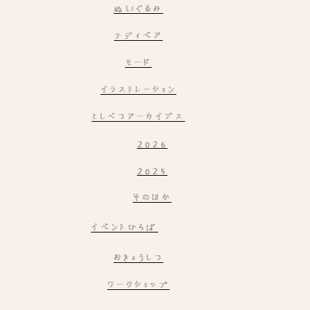
ぬいぐるみ
テディベア
モード
イラストレーション
としべつアーカイブス
2026
2025
そのほか
イベントひろば
おきょうしつ
ワークショップ