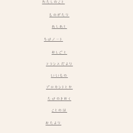
わたしのこと
ものがたり
あしあと
ちびノート
おしごと
フランスだより
いいもの
ブロカントとか
たびのきおく
ことのは
おたより