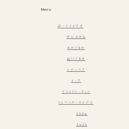
Menu
ポートフォリオ
ぜんぶみる
あみぐるみ
ぬいぐるみ
テディベア
モード
イラストレーション
としべつアーカイブス
2026
2025