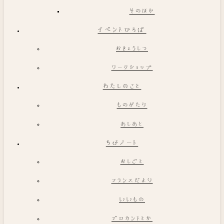
そのほか
イベントひろば
おきょうしつ
ワークショップ
わたしのこと
ものがたり
あしあと
ちびノート
おしごと
フランスだより
いいもの
ブロカントとか