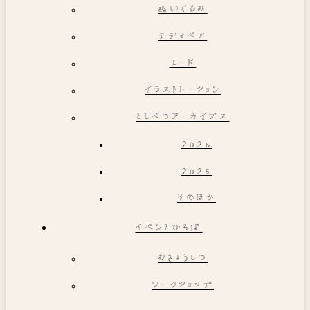
ぬいぐるみ
テディベア
モード
イラストレーション
としべつアーカイブス
2026
2025
そのほか
イベントひろば
おきょうしつ
ワークショップ