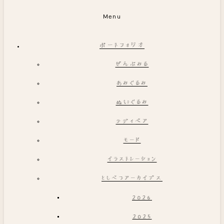
Menu
ポートフォリオ
ぜんぶみる
あみぐるみ
ぬいぐるみ
テディベア
モード
イラストレーション
としべつアーカイブス
2026
2025