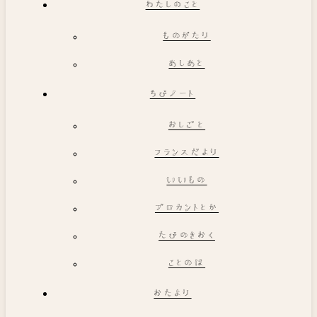
わたしのこと
ものがたり
あしあと
ちびノート
おしごと
フランスだより
いいもの
ブロカントとか
たびのきおく
ことのは
おたより