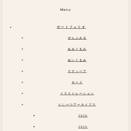
Menu
ポートフォリオ
ぜんぶみる
あみぐるみ
ぬいぐるみ
テディベア
モード
イラストレーション
としべつアーカイブス
2026
2025