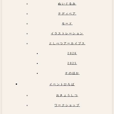
ぬいぐるみ
テディベア
モード
イラストレーション
としべつアーカイブス
2026
2025
そのほか
イベントひろば
おきょうしつ
ワークショップ