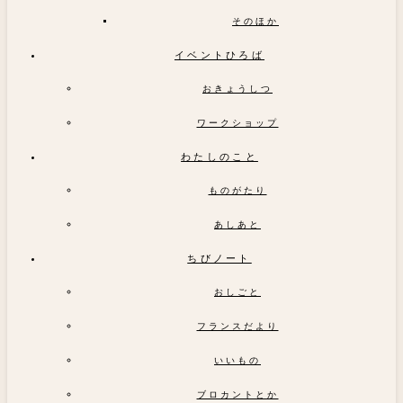
そのほか
イベントひろば
おきょうしつ
ワークショップ
わたしのこと
ものがたり
あしあと
ちびノート
おしごと
フランスだより
いいもの
ブロカントとか