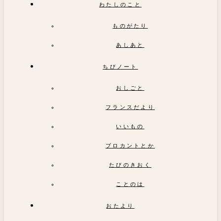
わたしのこと
ものがたり
あしあと
ちびノート
おしごと
フランスだより
いいもの
ブロカントとか
たびのきおく
ことのは
おたより