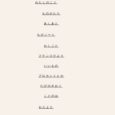
わたしのこと
ものがたり
あしあと
ちびノート
おしごと
フランスだより
いいもの
ブロカントとか
たびのきおく
ことのは
おたより