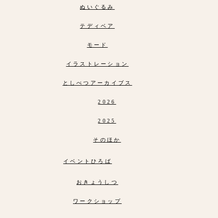
ぬいぐるみ
テディベア
モード
イラストレーション
としべつアーカイブス
2026
2025
そのほか
イベントひろば
おきょうしつ
ワークショップ