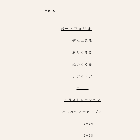
Menu
ポートフォリオ
ぜんぶみる
あみぐるみ
ぬいぐるみ
テディベア
モード
イラストレーション
としべつアーカイブス
2026
2025