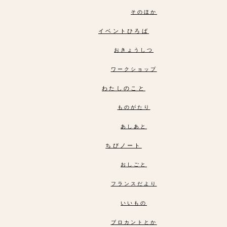
そのほか
イベントひろば
おきょうしつ
ワークショップ
わたしのこと
ものがたり
あしあと
ちびノート
おしごと
フランスだより
いいもの
ブロカントとか