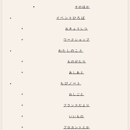
そのほか
イベントひろば
おきょうしつ
ワークショップ
わたしのこと
ものがたり
あしあと
ちびノート
おしごと
フランスだより
いいもの
ブロカントとか