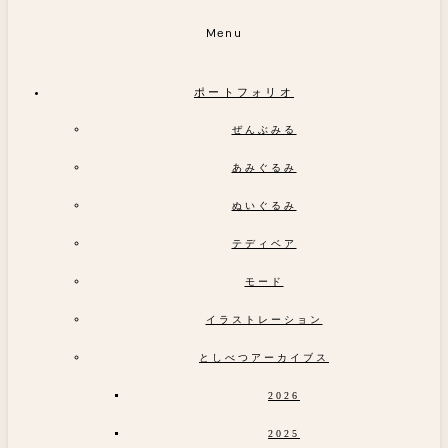
Menu
ポートフォリオ
ぜんぶみる
あみぐるみ
ぬいぐるみ
テディベア
モード
イラストレーション
としべつアーカイブス
2026
2025