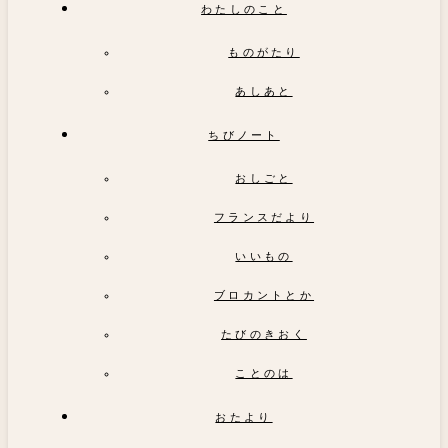
わたしのこと
ものがたり
あしあと
ちびノート
おしごと
フランスだより
いいもの
ブロカントとか
たびのきおく
ことのは
おたより