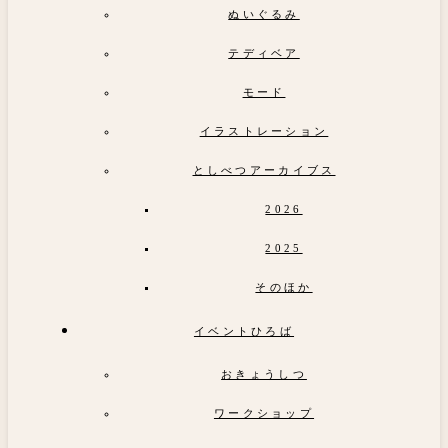
ぬいぐるみ
テディベア
モード
イラストレーション
としべつアーカイブス
2026
2025
そのほか
イベントひろば
おきょうしつ
ワークショップ