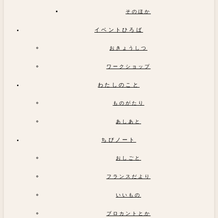
そのほか
イベントひろば
おきょうしつ
ワークショップ
わたしのこと
ものがたり
あしあと
ちびノート
おしごと
フランスだより
いいもの
ブロカントとか