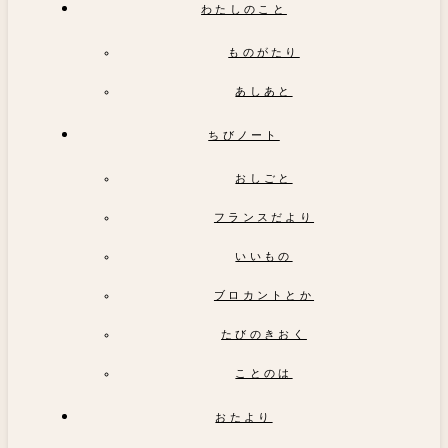
わたしのこと
ものがたり
あしあと
ちびノート
おしごと
フランスだより
いいもの
ブロカントとか
たびのきおく
ことのは
おたより