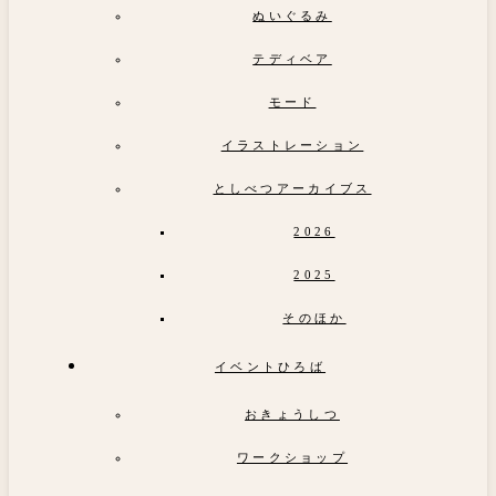
ぬいぐるみ
テディベア
モード
イラストレーション
としべつアーカイブス
2026
2025
そのほか
イベントひろば
おきょうしつ
ワークショップ