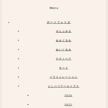
Menu
ポートフォリオ
ぜんぶみる
あみぐるみ
ぬいぐるみ
テディベア
モード
イラストレーション
としべつアーカイブス
2026
2025