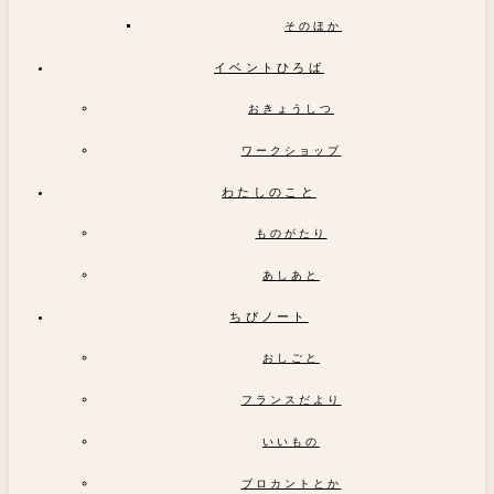
そのほか
イベントひろば
おきょうしつ
ワークショップ
わたしのこと
ものがたり
あしあと
ちびノート
おしごと
フランスだより
いいもの
ブロカントとか