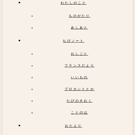
わたしのこと
ものがたり
あしあと
ちびノート
おしごと
フランスだより
いいもの
ブロカントとか
たびのきおく
ことのは
おたより