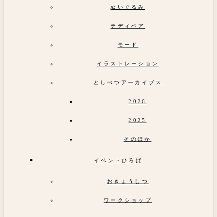
ぬいぐるみ
テディベア
モード
イラストレーション
としべつアーカイブス
2026
2025
そのほか
イベントひろば
おきょうしつ
ワークショップ