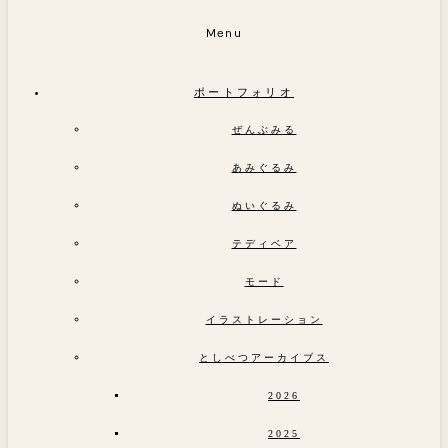
Menu
ポートフォリオ
ぜんぶみる
あみぐるみ
ぬいぐるみ
テディベア
モード
イラストレーション
としべつアーカイブス
2026
2025