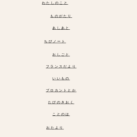
わたしのこと
ものがたり
あしあと
ちびノート
おしごと
フランスだより
いいもの
ブロカントとか
たびのきおく
ことのは
おたより