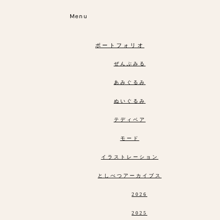
Menu
ポートフォリオ
ぜんぶみる
あみぐるみ
ぬいぐるみ
テディベア
モード
イラストレーション
としべつアーカイブス
2026
2025