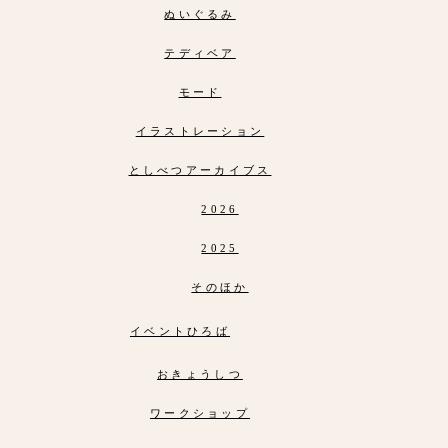
ぬいぐるみ
テディベア
モード
イラストレーション
としべつアーカイブス
2026
2025
そのほか
イベントひろば
おきょうしつ
ワークショップ