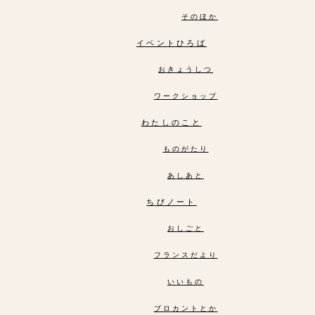
そのほか
イベントひろば
おきょうしつ
ワークショップ
わたしのこと
ものがたり
あしあと
ちびノート
おしごと
フランスだより
いいもの
ブロカントとか