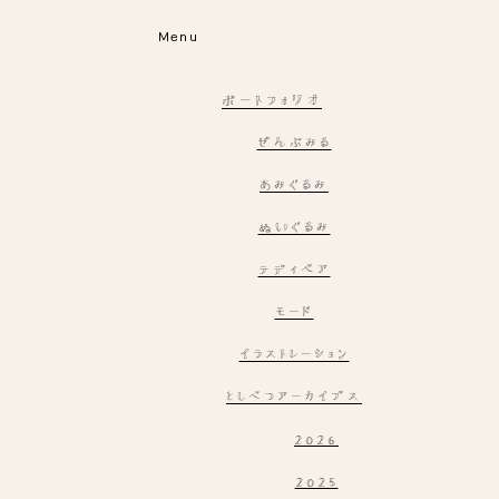
Menu
ポートフォリオ
ぜんぶみる
あみぐるみ
ぬいぐるみ
テディベア
モード
イラストレーション
としべつアーカイブス
2026
2025