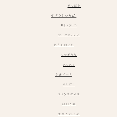
そのほか
イベントひろば
おきょうしつ
ワークショップ
わたしのこと
ものがたり
あしあと
ちびノート
おしごと
フランスだより
いいもの
ブロカントとか