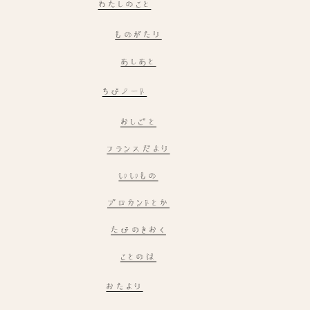
わたしのこと
ものがたり
あしあと
ちびノート
おしごと
フランスだより
いいもの
ブロカントとか
たびのきおく
ことのは
おたより