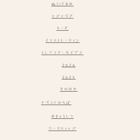
ぬいぐるみ
テディベア
モード
イラストレーション
としべつアーカイブス
2026
2025
そのほか
イベントひろば
おきょうしつ
ワークショップ