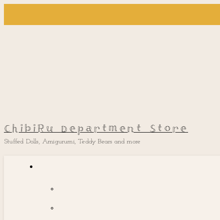
ChibiRu Department Store
Stuffed Dolls, Amigurumi, Teddy Bears and more