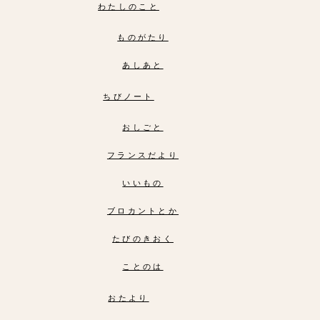
わたしのこと
ものがたり
あしあと
ちびノート
おしごと
フランスだより
いいもの
ブロカントとか
たびのきおく
ことのは
おたより