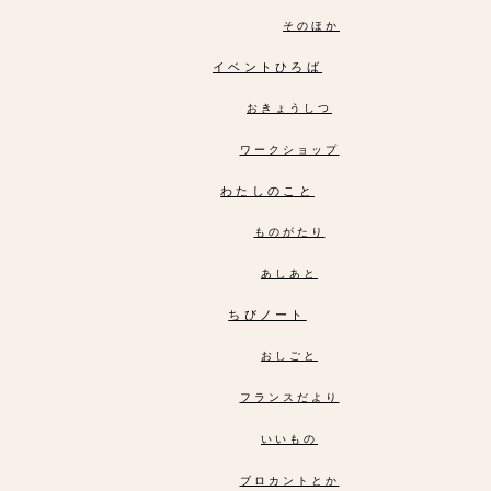
そのほか
イベントひろば
おきょうしつ
ワークショップ
わたしのこと
ものがたり
あしあと
ちびノート
おしごと
フランスだより
いいもの
ブロカントとか