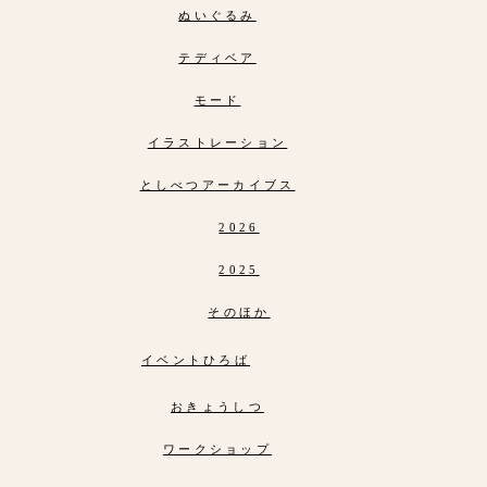
ぬいぐるみ
テディベア
モード
イラストレーション
としべつアーカイブス
2026
2025
そのほか
イベントひろば
おきょうしつ
ワークショップ