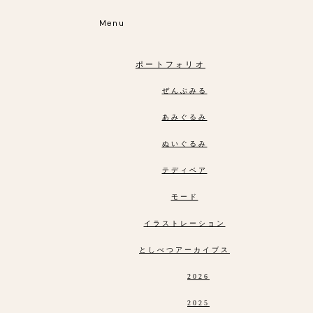
Menu
ポートフォリオ
ぜんぶみる
あみぐるみ
ぬいぐるみ
テディベア
モード
イラストレーション
としべつアーカイブス
2026
2025