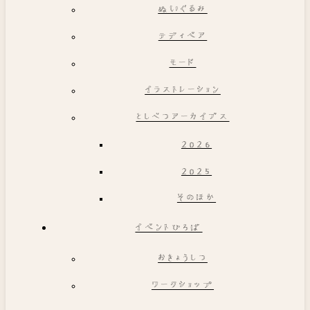
ぬいぐるみ
テディベア
モード
イラストレーション
としべつアーカイブス
2026
2025
そのほか
イベントひろば
おきょうしつ
ワークショップ