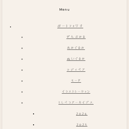
Menu
ポートフォリオ
ぜんぶみる
あみぐるみ
ぬいぐるみ
テディベア
モード
イラストレーション
としべつアーカイブス
2026
2025