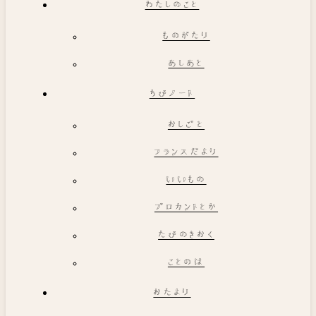
わたしのこと
ものがたり
あしあと
ちびノート
おしごと
フランスだより
いいもの
ブロカントとか
たびのきおく
ことのは
おたより