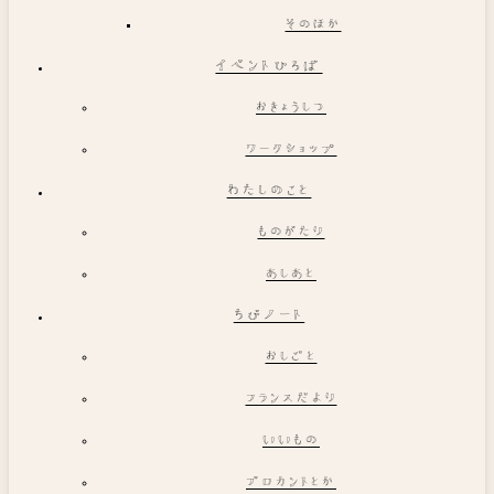
そのほか
イベントひろば
おきょうしつ
ワークショップ
わたしのこと
ものがたり
あしあと
ちびノート
おしごと
フランスだより
いいもの
ブロカントとか