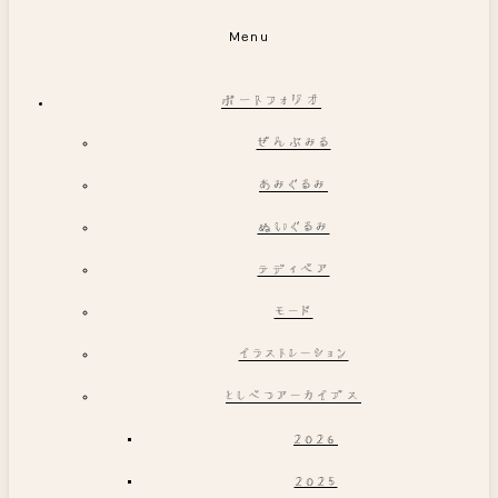
Menu
ポートフォリオ
ぜんぶみる
あみぐるみ
ぬいぐるみ
テディベア
モード
イラストレーション
としべつアーカイブス
2026
2025