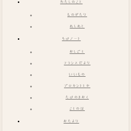
わたしのこと
ものがたり
あしあと
ちびノート
おしごと
フランスだより
いいもの
ブロカントとか
たびのきおく
ことのは
おたより