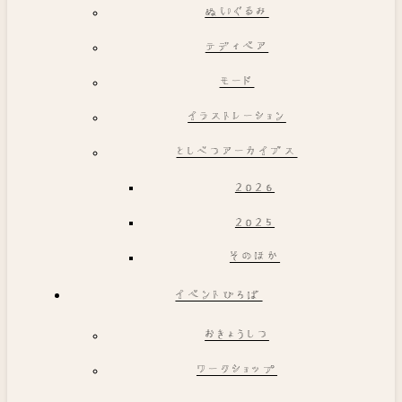
ぬいぐるみ
テディベア
モード
イラストレーション
としべつアーカイブス
2026
2025
そのほか
イベントひろば
おきょうしつ
ワークショップ