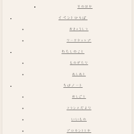
そのほか
イベントひろば
おきょうしつ
ワークショップ
わたしのこと
ものがたり
あしあと
ちびノート
おしごと
フランスだより
いいもの
ブロカントとか