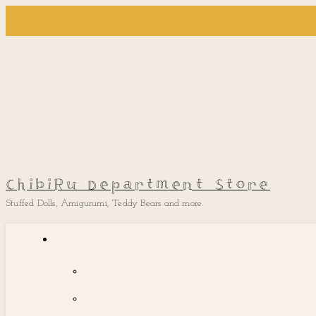
ChibiRu Department Store
Stuffed Dolls, Amigurumi, Teddy Bears and more