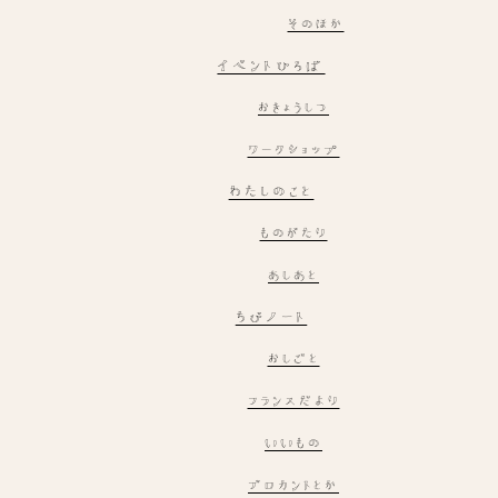
そのほか
イベントひろば
おきょうしつ
ワークショップ
わたしのこと
ものがたり
あしあと
ちびノート
おしごと
フランスだより
いいもの
ブロカントとか