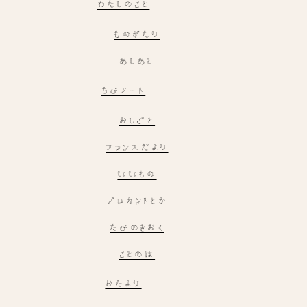
わたしのこと
ものがたり
あしあと
ちびノート
おしごと
フランスだより
いいもの
ブロカントとか
たびのきおく
ことのは
おたより