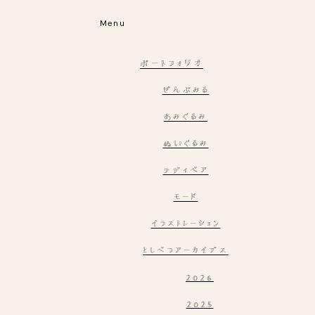
Menu
ポートフォリオ
ぜんぶみる
あみぐるみ
ぬいぐるみ
テディベア
モード
イラストレーション
としべつアーカイブス
2026
2025