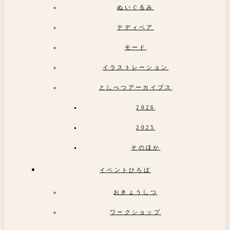
ぬいぐるみ
テディベア
モード
イラストレーション
としべつアーカイブス
2026
2025
そのほか
イベントひろば
おきょうしつ
ワークショップ