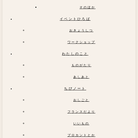
そのほか
イベントひろば
おきょうしつ
ワークショップ
わたしのこと
ものがたり
あしあと
ちびノート
おしごと
フランスだより
いいもの
ブロカントとか