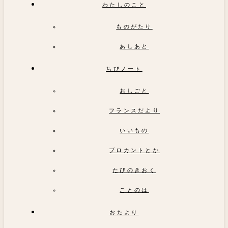
わたしのこと
ものがたり
あしあと
ちびノート
おしごと
フランスだより
いいもの
ブロカントとか
たびのきおく
ことのは
おたより