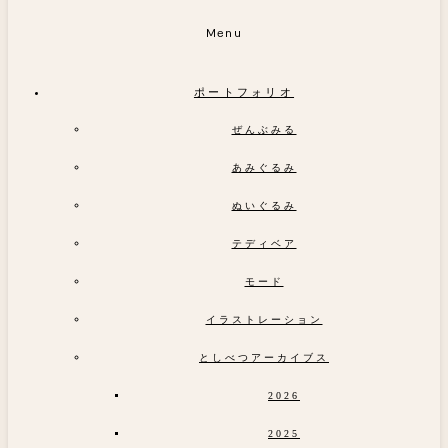
Menu
ポートフォリオ
ぜんぶみる
あみぐるみ
ぬいぐるみ
テディベア
モード
イラストレーション
としべつアーカイブス
2026
2025