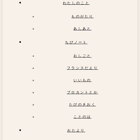
わたしのこと
ものがたり
あしあと
ちびノート
おしごと
フランスだより
いいもの
ブロカントとか
たびのきおく
ことのは
おたより