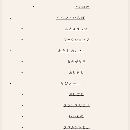
そのほか
イベントひろば
おきょうしつ
ワークショップ
わたしのこと
ものがたり
あしあと
ちびノート
おしごと
フランスだより
いいもの
ブロカントとか