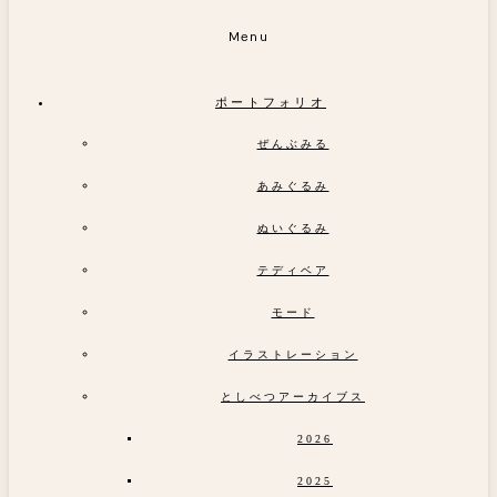
Menu
ポートフォリオ
ぜんぶみる
あみぐるみ
ぬいぐるみ
テディベア
モード
イラストレーション
としべつアーカイブス
2026
2025