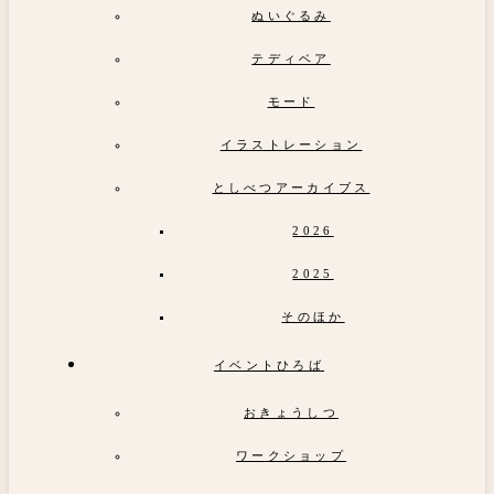
ぬいぐるみ
テディベア
モード
イラストレーション
としべつアーカイブス
2026
2025
そのほか
イベントひろば
おきょうしつ
ワークショップ