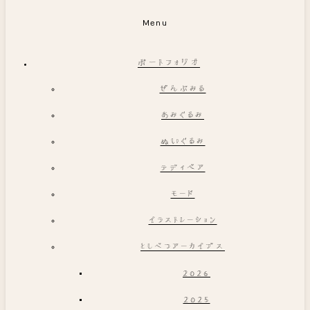
Menu
ポートフォリオ
ぜんぶみる
あみぐるみ
ぬいぐるみ
テディベア
モード
イラストレーション
としべつアーカイブス
2026
2025