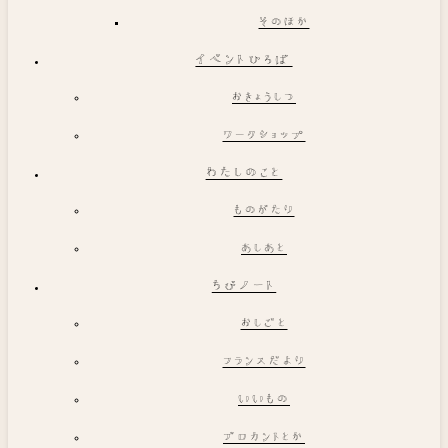
そのほか
イベントひろば
おきょうしつ
ワークショップ
わたしのこと
ものがたり
あしあと
ちびノート
おしごと
フランスだより
いいもの
ブロカントとか