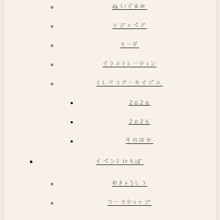
ぬいぐるみ
テディベア
モード
イラストレーション
としべつアーカイブス
2026
2025
そのほか
イベントひろば
おきょうしつ
ワークショップ