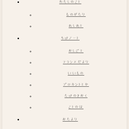
わたしのこと
ものがたり
あしあと
ちびノート
おしごと
フランスだより
いいもの
ブロカントとか
たびのきおく
ことのは
おたより