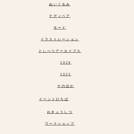
ぬいぐるみ
テディベア
モード
イラストレーション
としべつアーカイブス
2026
2025
そのほか
イベントひろば
おきょうしつ
ワークショップ