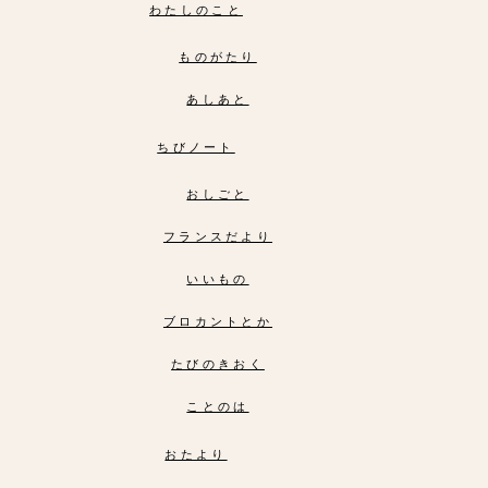
わたしのこと
ものがたり
あしあと
ちびノート
おしごと
フランスだより
いいもの
ブロカントとか
たびのきおく
ことのは
おたより