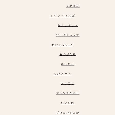
そのほか
イベントひろば
おきょうしつ
ワークショップ
わたしのこと
ものがたり
あしあと
ちびノート
おしごと
フランスだより
いいもの
ブロカントとか