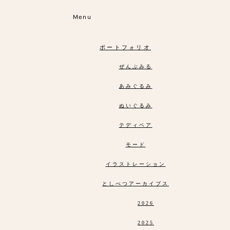
Menu
ポートフォリオ
ぜんぶみる
あみぐるみ
ぬいぐるみ
テディベア
モード
イラストレーション
としべつアーカイブス
2026
2025