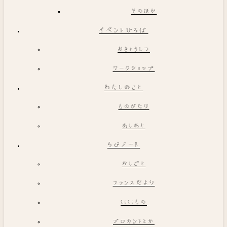
そのほか
イベントひろば
おきょうしつ
ワークショップ
わたしのこと
ものがたり
あしあと
ちびノート
おしごと
フランスだより
いいもの
ブロカントとか