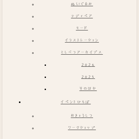
ぬいぐるみ
テディベア
モード
イラストレーション
としべつアーカイブス
2026
2025
そのほか
イベントひろば
おきょうしつ
ワークショップ