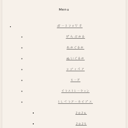
Menu
ポートフォリオ
ぜんぶみる
あみぐるみ
ぬいぐるみ
テディベア
モード
イラストレーション
としべつアーカイブス
2026
2025