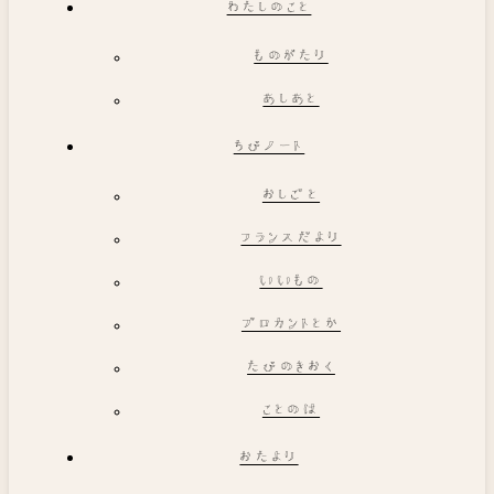
わたしのこと
ものがたり
あしあと
ちびノート
おしごと
フランスだより
いいもの
ブロカントとか
たびのきおく
ことのは
おたより