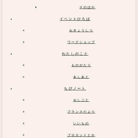
そのほか
イベントひろば
おきょうしつ
ワークショップ
わたしのこと
ものがたり
あしあと
ちびノート
おしごと
フランスだより
いいもの
ブロカントとか