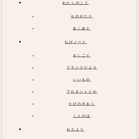
わたしのこと
ものがたり
あしあと
ちびノート
おしごと
フランスだより
いいもの
ブロカントとか
たびのきおく
ことのは
おたより