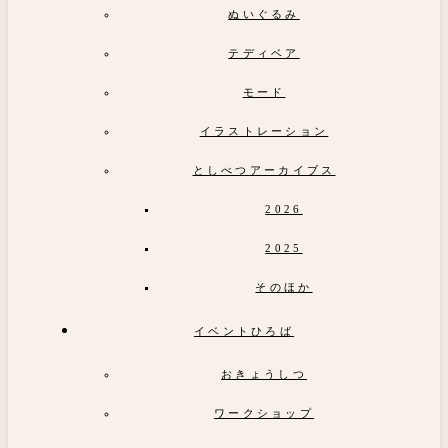
ぬいぐるみ
テディベア
モード
イラストレーション
としべつアーカイブス
2026
2025
そのほか
イベントひろば
おきょうしつ
ワークショップ