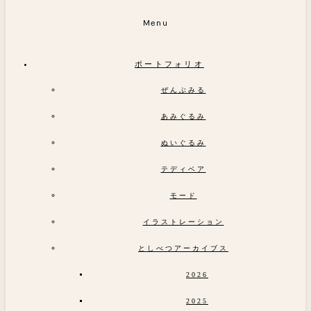
Menu
ポートフォリオ
ぜんぶみる
あみぐるみ
ぬいぐるみ
テディベア
モード
イラストレーション
としべつアーカイブス
2026
2025