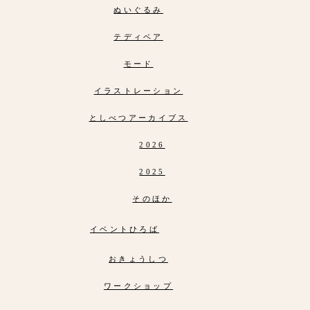
ぬいぐるみ
テディベア
モード
イラストレーション
としべつアーカイブス
2026
2025
そのほか
イベントひろば
おきょうしつ
ワークショップ