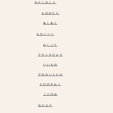
わたしのこと
ものがたり
あしあと
ちびノート
おしごと
フランスだより
いいもの
ブロカントとか
たびのきおく
ことのは
おたより