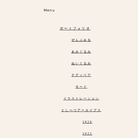
Menu
ポートフォリオ
ぜんぶみる
あみぐるみ
ぬいぐるみ
テディベア
モード
イラストレーション
としべつアーカイブス
2026
2025