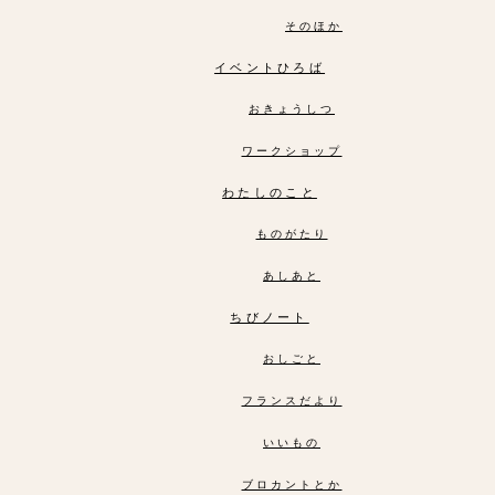
そのほか
イベントひろば
おきょうしつ
ワークショップ
わたしのこと
ものがたり
あしあと
ちびノート
おしごと
フランスだより
いいもの
ブロカントとか