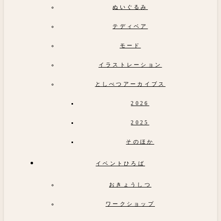
ぬいぐるみ
テディベア
モード
イラストレーション
としべつアーカイブス
2026
2025
そのほか
イベントひろば
おきょうしつ
ワークショップ