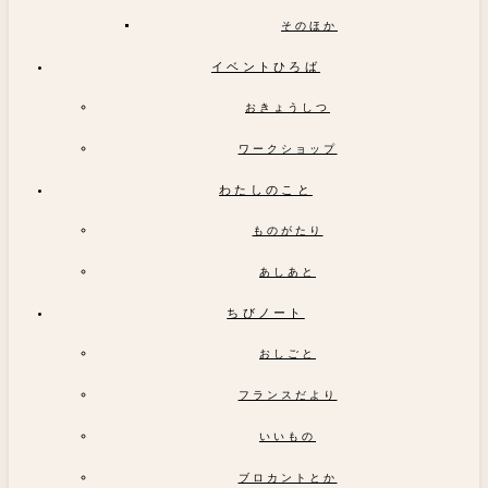
そのほか
イベントひろば
おきょうしつ
ワークショップ
わたしのこと
ものがたり
あしあと
ちびノート
おしごと
フランスだより
いいもの
ブロカントとか