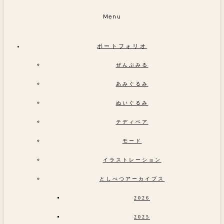
Menu
ポートフォリオ
ぜんぶみる
あみぐるみ
ぬいぐるみ
テディベア
モード
イラストレーション
としべつアーカイブス
2026
2025