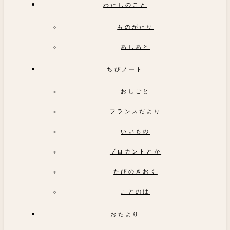
わたしのこと
ものがたり
あしあと
ちびノート
おしごと
フランスだより
いいもの
ブロカントとか
たびのきおく
ことのは
おたより